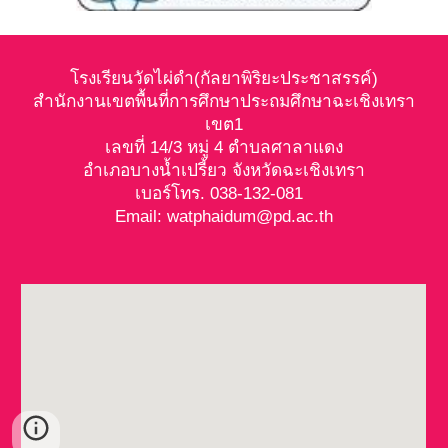
โรงเรียนวัดไผ่ดำ(กัลยาพิริยะประชาสรรค์)
สำนักงานเขตพื้นที่การศึกษาประถมศึกษาฉะเชิงเทรา
เขต1
เลขที่ 14/3 หมู่ 4 ตำบลศาลาแดง
อำเภอบางน้ำเปรี้ยว จังหวัดฉะเชิงเทรา
เบอร์โทร. 038-132-081
Email: watphaidum@pd.ac.th