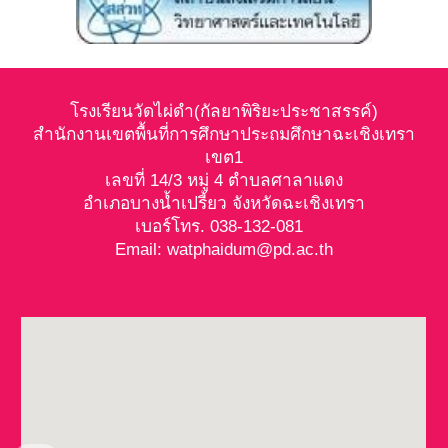
โรงเรียนวัดไผ่ดำ(กัลยาพิริยะประชาสรรค์)
สำนักงานเขตพื้นที่การศึกษาประถมศึกษาฉะเชิงเทรา
เขต1
เลขที่ 14/3 หมู่ 4 ตำบลศาลาแดง
อำเภอบางน้ำเปรี้ยว จังหวัดฉะเชิงเทรา
เบอร์โทร. 038-132-081
Email: watphaidum@pd.ac.th