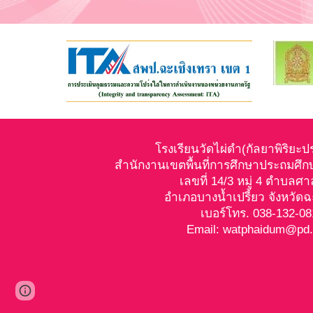
โรงเรียนวัดไผ่ดำ(กัลยาพิริยะ
สำนักงานเขตพื้นที่การศึกษาประถมศึก
เลขที่ 14/3 หมู่ 4 ตำบลศ
อำเภอบางน้ำเปรี้ยว จังหวัดฉ
เบอร์โทร. 038-132-
Email: watphaidum@pd.
Page
Report abuse
updated