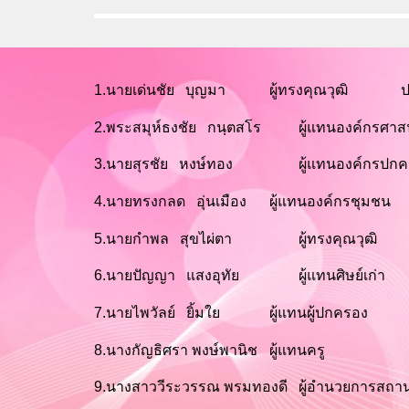
1.นายเด่นชัย บุญมา
ผู้ทรงคุณวุฒิ
ปร
2.พระสมุห์ธงชัย กนฺตสโร
ผู้แทนองค์กรศา
3.นายสุรชัย หงษ์ทอง
ผู้แทนองค์กรปกค
4.นายทรงกลด อุ่นเมือง
ผู้แทนองค์กรชุมชน
5.นายกำพล สุขไผ่ตา
ผู้ทรงคุณวุฒิ
6.นายปัญญา แสงอุทัย
ผู้แทนศิษย์เก่า
7.นายไพวัลย์ ยิ้มใย
ผู้แทนผู้ปกครอง
8.นาง
กัญธิศรา พงษ์พานิช
ผู้แทนครู
9.นางสาว
วีระวรรณ พรมทองดี
ผู้อำนวยการสถา