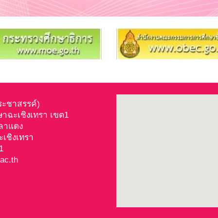
ประชาสรรค์)
ษาฉะเชิงเทรา เขต1
าลาแดง
ะเชิงเทรา
081
ac.th